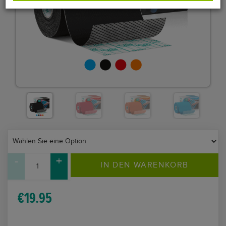
-
+
VetkinTape®
IN DEN WARENKORB
10cm
x
€
19.95
5m
Menge