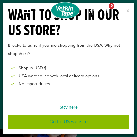
0
WANT TO SHOP IN OUR
×
US STORE?
VETKINTAPE
It looks to us as if you are shopping from the USA. Why not
shop there?
® DE
Shop in USD $
USA warehouse with local delivery options
DAS KINESIOTAPE FÜR
No import duties
TIERE
Stay here
Go to .US website