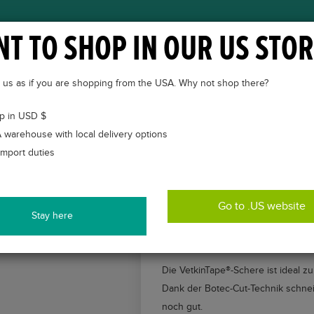
T TO SHOP IN OUR US STOR
ÜBER VETKINTAPE®
CASES
VETKINTAPE® KUR
to us as if you are shopping from the USA. Why not shop there?
p in USD $
 warehouse with local delivery options
import duties
Go to .US website
Stay here
VETKINTAPE® HOCHWER
Die VetkinTape®-Schere ist ideal 
Dank der Botec-Cut-Technik schnei
noch gut.