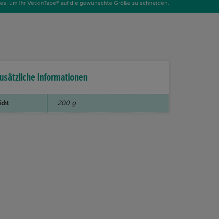
es, um Ihr VetkinTape® auf die gewünschte Größe zu schneiden.
usätzliche Informationen
icht
200 g