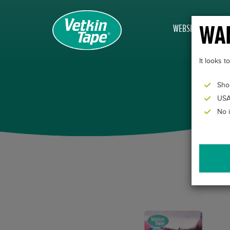
WAN
WEBSHOP
It looks 
Sho
USA
No 