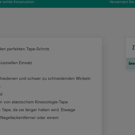
e solide Konstruktion
Verwenden Sie 
Z
den perfekten Tape-Schnitt.
sionellen Einsatz
Gew
schiedenen und schwer zu schneidenden Winkeln
.
nd
n von elastischem Kinesiologie-Tape.
ape, da sie länger halten wird. Etwaige
, Nagellackentferner oder einem