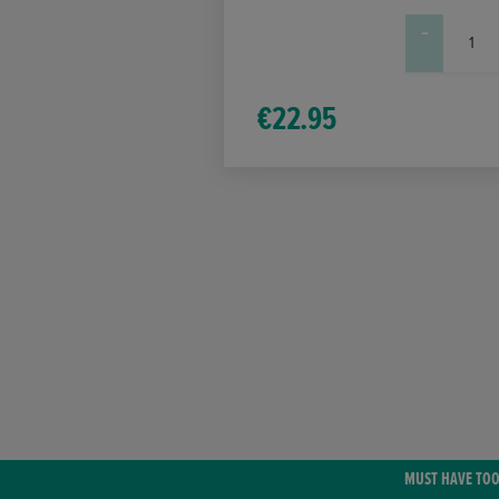
-
VetkinTape®
Hochwertige
Schere
€
22.95
Menge
MUST HAVE TO