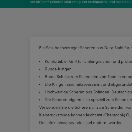
VetkinTape® Scheren sind von guter Stahlqualität und haben ein
Ein Satz hochwertiger Scheren aus Dura-Stahl für 
Komfortabler Griff für umfangreichen und profes
Runde Klingen
Botec-Schnitt zum Schneiden von Tape in ver
Die Klingen sind mikroverzahnt und abgerundet
Hochwertige Scheren aus Solingen, Deutschla
Die Scheren eignen sich speziell zum Schneide
Verwenden Sie die Schere nur zum Schneiden von T
Kleberückstände können leicht mit (Chemodol-) Öl
Desinfektionsspray oder -gel entfernt werden.