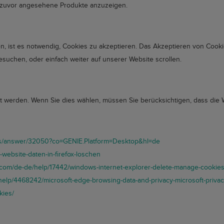
 zuvor angesehene Produkte anzuzeigen.
st es notwendig, Cookies zu akzeptieren. Das Akzeptieren von Cookies 
suchen, oder einfach weiter auf unserer Website scrollen.
t werden. Wenn Sie dies wählen, müssen Sie berücksichtigen, dass die 
nts/answer/32050?co=GENIE.Platform=Desktop&hl=de
-website-daten-in-firefox-loschen
t.com/de-de/help/17442/windows-internet-explorer-delete-manage-cookie
/help/4468242/microsoft-edge-browsing-data-and-privacy-microsoft-priva
kies/