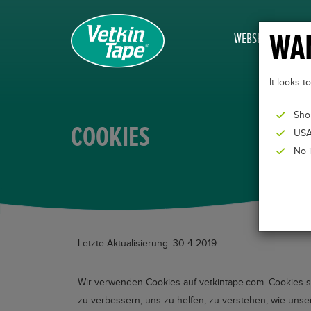
WAN
WEBSHOP
It looks 
Sho
COOKIES
USA
No 
Letzte Aktualisierung: 30-4-2019
Wir verwenden Cookies auf vetkintape.com. Cookies si
zu verbessern, uns zu helfen, zu verstehen, wie uns