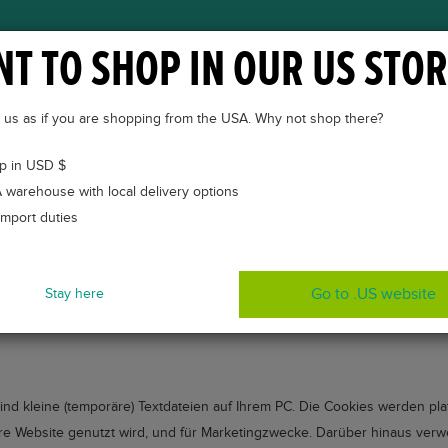
T TO SHOP IN OUR US STOR
ÜBER VETKINTAPE®
CASES
VETKINTAPE® KUR
to us as if you are shopping from the USA. Why not shop there?
p in USD $
 warehouse with local delivery options
import duties
Go to .US website
Stay here
nd kleine (temporäre) Textdateien auf Ihrem PC. Die Cookies werden pla
ere Website genutzt wird, und für Marketingzwecke. Darüber hinaus ver