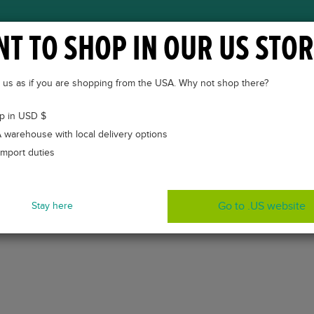
T TO SHOP IN OUR US STOR
ÜBER VETKINTAPE®
CASES
VETKINTAPE® KUR
to us as if you are shopping from the USA. Why not shop there?
p in USD $
 warehouse with local delivery options
import duties
Go to .US website
Stay here