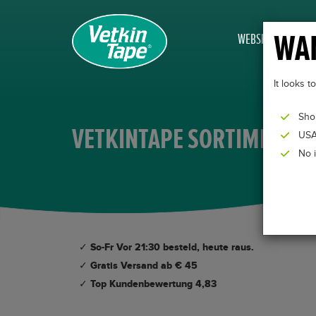
WAN
WEBSHOP
It looks 
Sho
VETKINTAPE SORTIMENT
USA
No 
✓ So-Fr Vor 21:30 besteld, heute raus.
✓ Gratis Versand ab € 45
✓ Top Kundenbewertung 4,83