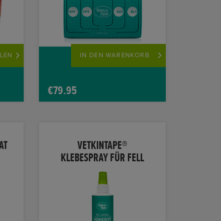
the
product
page
LEN
IN DEN WARENKORB
€
79.95
AT
VETKINTAPE®
KLEBESPRAY FÜR FELL