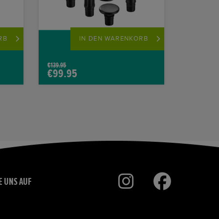
RB
IN DEN WARENKORB
€
139.95
€
99.95
E UNS AUF