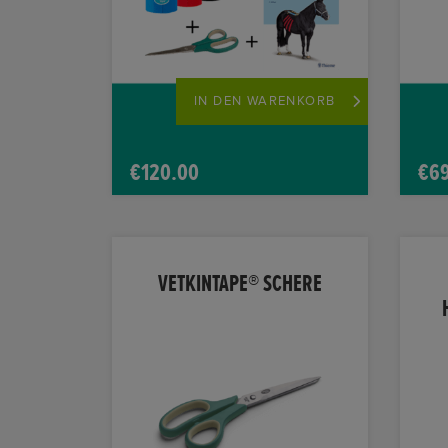
product
prod
page
pag
IN DEN WARENKORB
€
120.00
€
6
VETKINTAPE® SCHERE