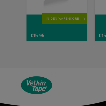
IN DEN WARENKORB
€
15.95
€
15