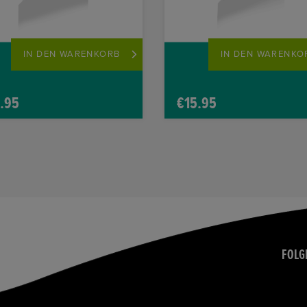
IN DEN WARENKORB
IN DEN WARENKO
.95
€
15.95
FOLG