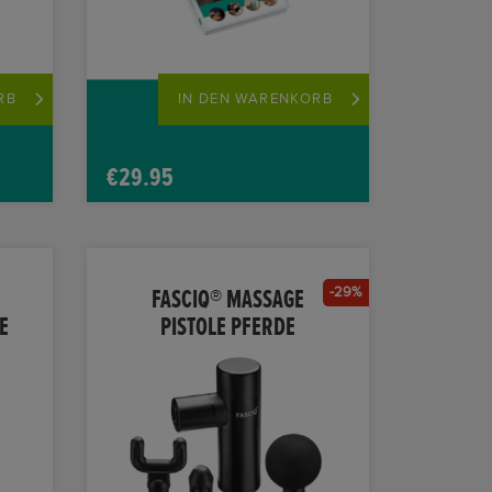
RB
IN DEN WARENKORB
€
29.95
-29%
FASCIQ® MASSAGE
E
PISTOLE PFERDE