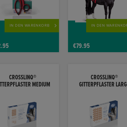
IN DEN WARENKORB
IN DEN WARENKO
2.95
€
79.95
CROSSLINQ®
CROSSLINQ®
ITTERPFLASTER MEDIUM
GITTERPFLASTER LARG