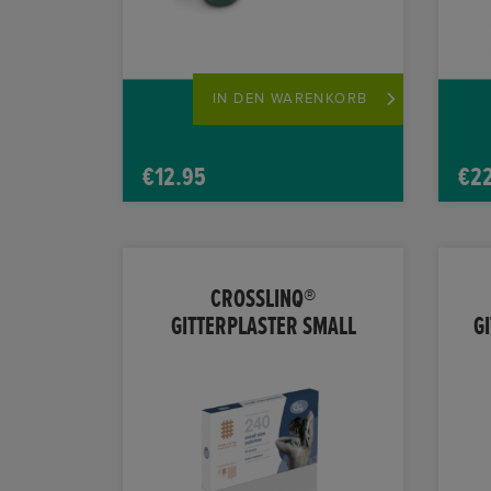
IN DEN WARENKORB
€
12.95
€
2
CROSSLINQ®
GITTERPLASTER SMALL
G