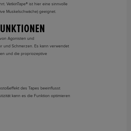
hrt.
VetkinTape®
ist hier eine sinnvolle
tive Muskelschwäche) geeignet.
FUNKTIONEN
 von Agonisten und
hr und Schmerzen. Es kann verwendet
en und die propriozeptive
kstoßeffekt des Tapes beeinflusst
zität kann es die Funktion optimieren