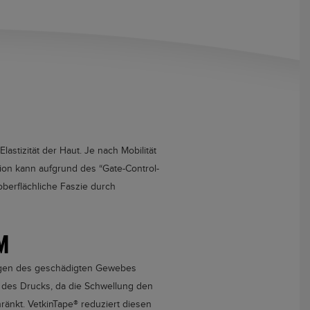
lastizität der Haut. Je nach Mobilität
ion kann aufgrund des “Gate-Control-
berflächliche Faszie durch
M
ngen des geschädigten Gewebes
g des Drucks, da die Schwellung den
hränkt.
VetkinTape®
reduziert diesen