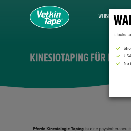
WAN
WEBSHOP
It looks 
Sho
KINESIOTAPING FÜR PFER
USA
No 
Pferde-Kinesiologie-Taping
ist eine physiotherapeu