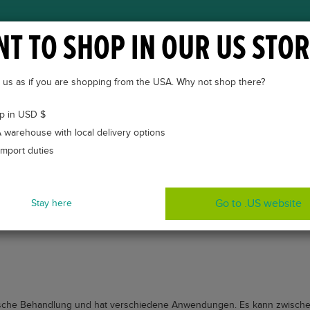
T TO SHOP IN OUR US STOR
ÜBER VETKINTAPE®
CASES
VETKINTAPE® KUR
to us as if you are shopping from the USA. Why not shop there?
p in USD $
DE
 warehouse with local delivery options
import duties
Go to .US website
Stay here
tische Behandlung und hat verschiedene Anwendungen. Es kann zwisch