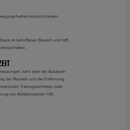
ewegungsfreiheit einzuschränken.
back im betroffenen Bereich und hilft
echtzuerhalten.
EIT
sismessungen, kann aber die Ausdauer
ung der Muskeln und die Entfernung
intensiven Trainingseinheiten oder
ung von Abfallprodukten hilft.