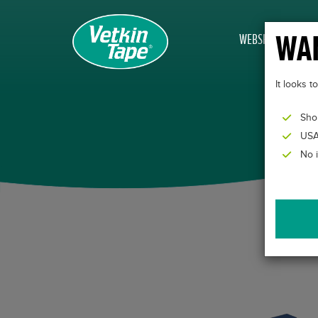
WAN
WEBSHOP
It looks 
Sho
USA
No 