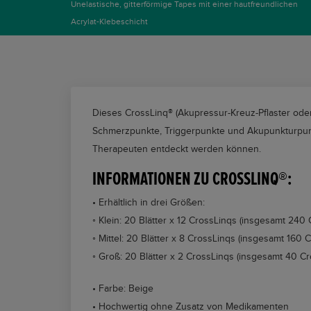
Unelastische, gitterförmige Tapes mit einer hautfreundlichen
Acrylat-Klebeschicht
Dieses CrossLinq® (Akupressur-Kreuz-Pflaster oder
Schmerzpunkte, Triggerpunkte und Akupunkturpunk
Therapeuten entdeckt werden können.
INFORMATIONEN ZU CROSSLINQ®:
• Erhältlich in drei Größen:
◦ Klein: 20 Blätter x 12 CrossLinqs (insgesamt 240
◦ Mittel: 20 Blätter x 8 CrossLinqs (insgesamt 160 
◦ Groß: 20 Blätter x 2 CrossLinqs (insgesamt 40 Cr
• Farbe: Beige
• Hochwertig ohne Zusatz von Medikamenten