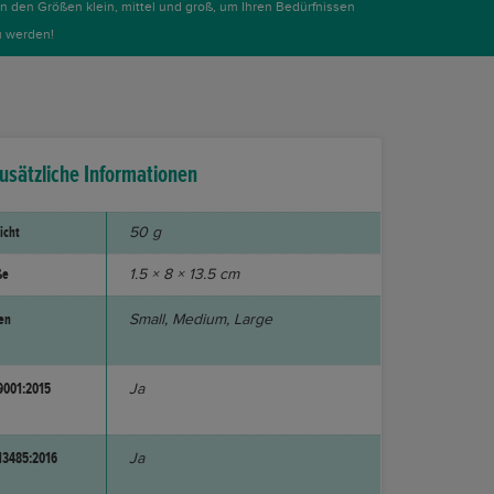
 in den Größen klein, mittel und groß, um Ihren Bedürfnissen
u werden!
usätzliche Informationen
icht
50 g
ße
1.5 × 8 × 13.5 cm
en
Small, Medium, Large
9001:2015
Ja
13485:2016
Ja