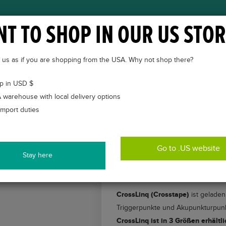
T TO SHOP IN OUR US STOR
ÜBER VETKINTAPE®
CASES
VETKINTAPE® KUR
to us as if you are shopping from the USA. Why not shop there?
p in USD $
 warehouse with local delivery options
import duties
Go to .US website
Stay here
CROSSLINQ® GITTERPF
CrossLinq (Crosstape)
ist geladen
Triggerpunkte und Akupunkturpunk
CrossLinq ist in 3 Größen erhältli