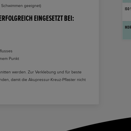
d Schwimmen geeignet)
ISO 
RFOLGREICH EINGESETZT BEI:
MDR
flusses
inem Punkt
hnitten werden. Zur Verklebung und für beste
den, damit die Akupressur-Kreuz-Pflaster nicht