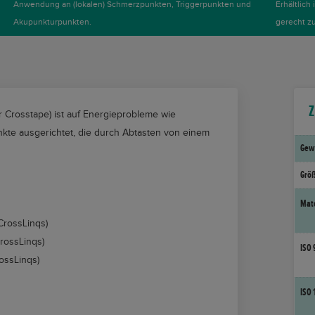
Anwendung an (lokalen) Schmerzpunkten, Triggerpunkten und
Erhältlich
Akupunkturpunkten.
gerecht z
Z
 Crosstape) ist auf Energieprobleme wie
te ausgerichtet, die durch Abtasten von einem
Gew
Grö
Mat
 CrossLinqs)
CrossLinqs)
ISO 
ossLinqs)
ISO 