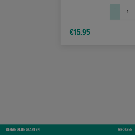
-
CrossLinq®
Gitterpflaster
Large
€
15.95
Menge
BEHANDLUNGSARTEN
GRÖSSEN