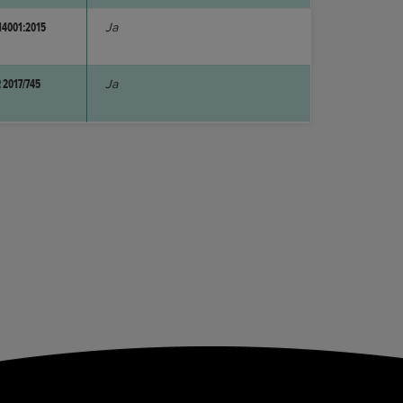
14001:2015
Ja
 2017/745
Ja