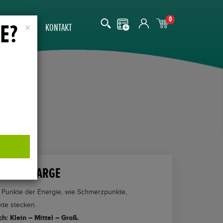
0
E?
SE
×
KONTAKT
LASTER LARGE
 Punkte der Energie, wie Schmerzpunkte,
te stecken.
ch: Klein – Mittel – Groß.